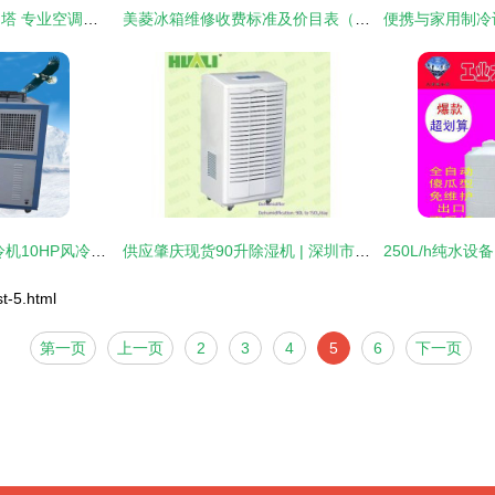
负压风机与广林冷却塔 专业空调设备的厂价直销优势
美菱冰箱维修收费标准及价目表（制冷相关）
激光冷水机 工业制冷机10HP风冷式冷水机产品图册 - 东莞市樟木头帆天塑料机械厂
供应肇庆现货90升除湿机 | 深圳市金华利制冷设备
-5.html
第一页
上一页
2
3
4
5
6
下一页